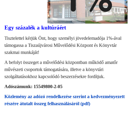
Egy százalék a kultúráért
Tisztelettel kérjük Önt, hogy személyi jövedelemadója 1%-ával
támogassa a Tiszaújvárosi Művelődési Központ és Könyvtár
szakmai munkáját!
A befolyt összeget a művelődési központban működő amatőr
művészeti csoportok támogatására, illetve a könyvtári
szolgáltatásokhoz kapcsolódó beszerzésekre fordítjuk.
Adószámunk: 15549800-2-05
Közlemény az adózó rendelkezése szerint a kedvezményezett
részére átutalt összeg felhasználásáról (pdf)