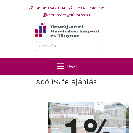
+36 (49) 542-004
+36 (49) 548-275
derkovits@tujvaros.hu
Keresés
TMKK
Adó 1% felajánlás