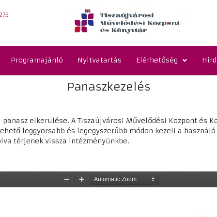
275
Programajánló
Nyitvatartás
Elérhetőség
Hir
Panaszkezelés
panasz elkerülése. A Tiszaújvárosi Művelődési Központ és K
ehető leggyorsabb és legegyszerűbb módon kezeli a használó 
olva térjenek vissza intézményünkbe.