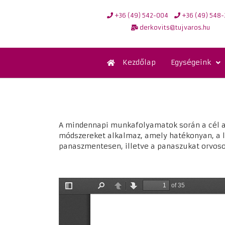
+36 (49) 542-004
+36 (49) 548-
derkovits@tujvaros.hu
Kezdőlap
Egységeink
A mindennapi munkafolyamatok során a cél a 
módszereket alkalmaz, amely hatékonyan, a l
panaszmentesen, illetve a panaszukat orvos