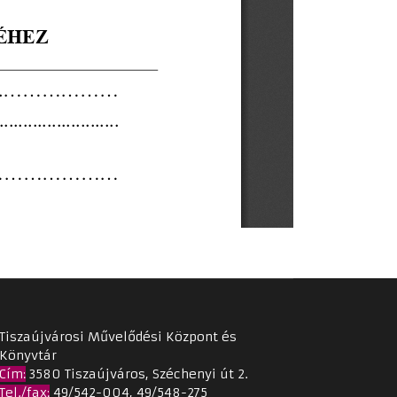
Tiszaújvárosi Művelődési Központ és
Könyvtár
Cím
:
3580 Tiszaújváros, Széchenyi út 2.
Tel./fax:
49/542-004, 49/548-275