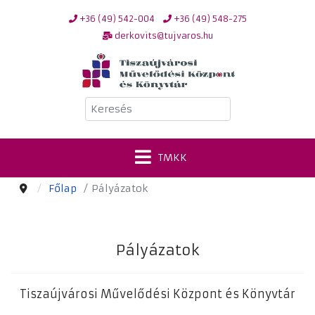
+36 (49) 542-004
+36 (49) 548-275
derkovits@tujvaros.hu
Keresés
TMKK
Főlap
Pályázatok
Pályázatok
Tiszaújvárosi Művelődési Központ és Könyvtár