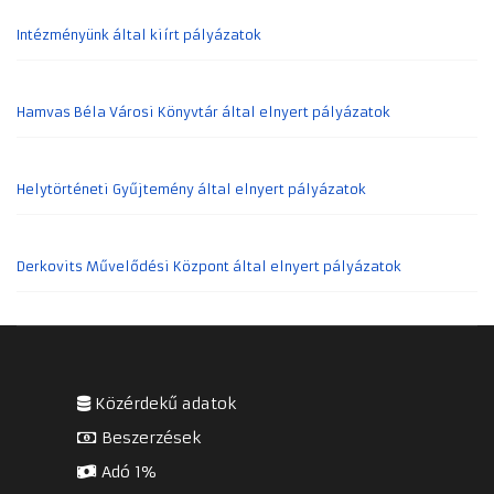
Intézményünk által kiírt pályázatok
Hamvas Béla Városi Könyvtár által elnyert pályázatok
Helytörténeti Gyűjtemény által elnyert pályázatok
Derkovits Művelődési Központ által elnyert pályázatok
Közérdekű adatok
Beszerzések
Adó 1%