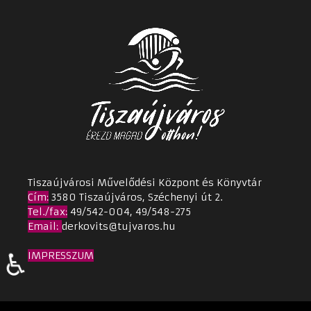
Tiszaújvárosi Művelődési Központ és Könyvtár
Cím
:
3580 Tiszaújváros, Széchenyi út 2.
Tel./fax:
49/542-004, 49/548-275
Email
:
derkovits@tujvaros.hu
♿
IMPRESSZUM