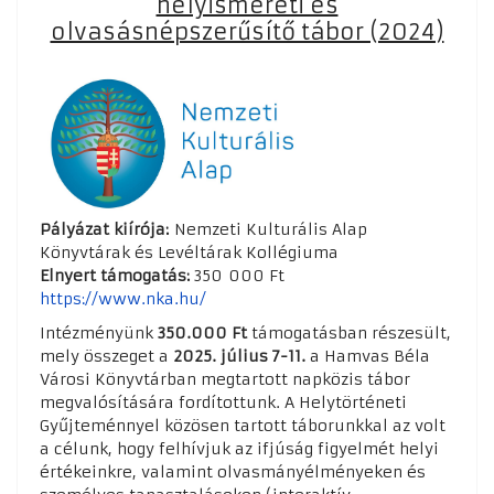
helyismereti és
olvasásnépszerűsítő tábor (2024)
Pályázat kiírója:
Nemzeti Kulturális Alap
Könyvtárak és Levéltárak Kollégiuma
Elnyert támogatás:
350 000 Ft
https://www.nka.hu/
Intézményünk
350.000 Ft
támogatásban részesült,
mely összeget a
2025. július 7-11.
a Hamvas Béla
Városi Könyvtárban megtartott napközis tábor
megvalósítására fordítottunk. A Helytörténeti
Gyűjteménnyel közösen tartott táborunkkal az volt
a célunk, hogy felhívjuk az ifjúság figyelmét helyi
értékeinkre, valamint olvasmányélményeken és