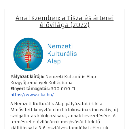
Árral szemben: a Tisza és árterei
élővilága (2022)
Pályázat kiírója:
Nemzeti Kulturális Alap
Közgyűjtemények Kollégiuma
Elnyert támogatás:
500 000 Ft
https://www.nka.hu/
A Nemzeti Kulturális Alap pályázatot írt ki a
Minősített könyvtár cím birtokosainak innovatív, új
szolgáltatás kidolgozására, annak bevezetésére. A
természet élővilágának megóvását hirdető
kiállítással a 3-6. osztályos tanulókat céloztuk