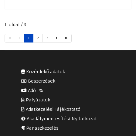
1. oldal / 3
1
2
3
Közérdekű adatok
Beszerzések
Adó 1%
Pályázatok
Adatkezelési Tájékoztató
Akadálymentesítési Nyilatkozat
Panaszkezelés