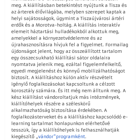
meg. A kiállításban betekintést nyújtunk a Tisza és
az árterek élővilágába, melyben szerepet kaptak a
helyi sajátosságok, úgymint a Tiszaújvárosi ártéri
erdők és a Morotva-holtág. A kiállítás interaktív
elemeit háztartási hulladékokból alkottuk meg,
amelyekkel a környezetvédelemre és az
újrahasznosításra hívjuk fel a figyelmet. Formailag
újdonságot jelent, hogy az összeállított tartalom
egy összecsukható kiállítási sátor oldalaira
nyomtatva jelenik meg, ezáltal figyelemfelkeltő,
egyedi megjelenést és könnyű mobilizálhatóságot
biztosít. A kiállításhoz külön aktív részvételt
igénylő foglalkozásokat kapcsoltunk a célzott
korosztály számára. És itt még nem álltunk meg. A
kész kiállítást vándoroltatjuk más intézmények,
kiállítóhelyek részére a széleskörű
alkalmazhatóság biztosítása érdekében. A
foglalkozásterveket és a kiállításhoz kapcsolódó e-
learning tartalmat honlapunkon elérhetővé
tesszük, így a kiállítóhelyek is felhasználhatják
kiegészítő „
vándor"programként
.