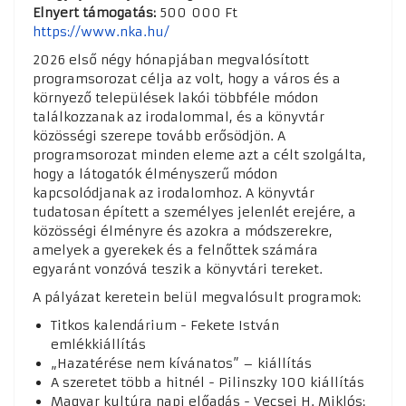
Elnyert támogatás:
500 000 Ft
https://www.nka.hu/
2026 első négy hónapjában megvalósított
programsorozat célja az volt, hogy a város és a
környező települések lakói többféle módon
találkozzanak az irodalommal, és a könyvtár
közösségi szerepe tovább erősödjön. A
programsorozat minden eleme azt a célt szolgálta,
hogy a látogatók élményszerű módon
kapcsolódjanak az irodalomhoz. A könyvtár
tudatosan épített a személyes jelenlét erejére, a
közösségi élményre és azokra a módszerekre,
amelyek a gyerekek és a felnőttek számára
egyaránt vonzóvá teszik a könyvtári tereket.
A pályázat keretein belül megvalósult programok:
Titkos kalendárium - Fekete István
emlékkiállítás
„Hazatérése nem kívánatos” – kiállítás
A szeretet több a hitnél - Pilinszky 100 kiállítás
Magyar kultúra napi előadás - Vecsei H. Miklós: