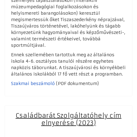
személyes tapasztalásokon (interaktív
múzeumpedagógiai foglalkozásokon és
helyismereti barangolásokon) keresztül
megismertessük őket Tiszaszederkény néprajzával,
Tiszaújváros történetével, lakóhelyünk és tágabb
környezetünk hagyományaival és képzőművészeti-,
valamint természeti értékeivel, továbbá
sportmúltjával.
Ennek szellemében tartottuk meg az általános
iskola 4-6. osztályos tanulói részére egyhetes
napközis táborunkat. A tiszaújvárosi és környékbeli
általános iskolákból 17 fő vett részt a programban.
Szakmai beszámoló
(PDF dokumentum)
Családbarát Szolgáltatóhely cím
elnyerése (2023)